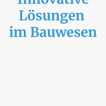
Lösungen
im Bauwesen
Die Decker-Hibbel Bau GmbH verfügt über
mehr als 20 Jahre Erfahrung im Hausbau.
Von der Planung bis zur Schlüsselübergabe
bieten wir ganzheitliche Lösungen für Ihr
Bauvorhaben.
Einfamilienhaus oder Mehrfamilienhaus als
Bausatzhaus, Ausbauhaus oder
schlüsselfertiges Haus!